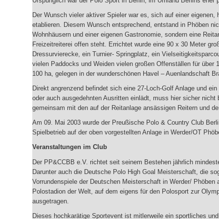
Urspünglich war der Polo Sport in Berlin, im Umland Berlins eher pr
Der Wunsch vieler aktiver Spieler war es, sich auf einer eigenen
etablieren. Diesem Wunsch entsprechend, entstand in Phöben nicht 
Wohnhäusern und einer eigenen Gastronomie, sondern eine Reitanl
Freizeitreiterei offen steht. Errichtet wurde eine 90 x 30 Meter gro
Dressurvierecke, ein Turnier- Springplatz, ein Vielseitigkeitspar
vielen Paddocks und Weiden vielen großen Offenställen für über 
100 ha, gelegen in der wunderschönen Havel – Auenlandschaft B
Direkt angrenzend befindet sich eine 27-Loch-Golf Anlage und ein
oder auch ausgedehnten Ausritten einlädt, muss hier sicher nicht
gemeinsam mit den auf der Reitanlage ansässigen Reitern und den
Am 09. Mai 2003 wurde der Preußische Polo & Country Club Berli
Spielbetrieb auf der oben vorgestellten Anlage in Werder/OT Phöb
Veranstaltungen im Club
Der PP&CCBB e.V. richtet seit seinem Bestehen jährlich mindesten
Darunter auch die Deutsche Polo High Goal Meisterschaft, die so
Vorrundenspiele der Deutschen Meisterschaft in Werder/ Phöben a
Polostadion der Welt, auf dem eigens für den Polosport zur Olymp
ausgetragen.
Dieses hochkarätige Sportevent ist mitlerweile ein sportliches und