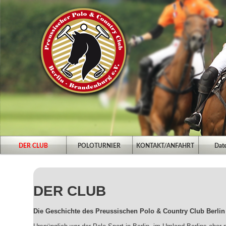
Hauptmenü
Zum Inhalt wechseln
Zum sekundären Inhalt wechseln
DER CLUB
POLOTURNIER
KONTAKT/ANFAHRT
Dat
DER CLUB
Die Geschichte des Preussischen Polo & Country Club Berli