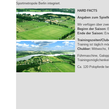
Sportmetropole Berlin integriert.
HARD FACTS
Angaben zum Spielfe
Wir verfügen über zwei 
Beginn der Saison:
E
Ende der Saison:
End
Trainingszeiten/Clu
Training ist täglich m
Chukker:
Mittwochs, 
Führmaschine, Galoppi
Trainingsmöglichenkei
Ca. 120 Polopferde bef